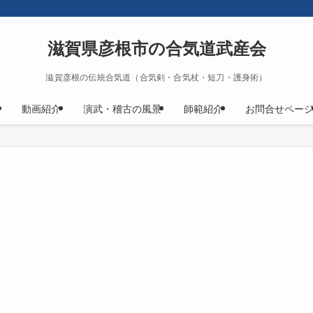
滋賀県彦根市の合気道武産会
滋賀彦根の伝統合気道（合気剣・合気杖・短刀・護身術）
動画紹介
演武・稽古の風景
師範紹介
お問合せペー