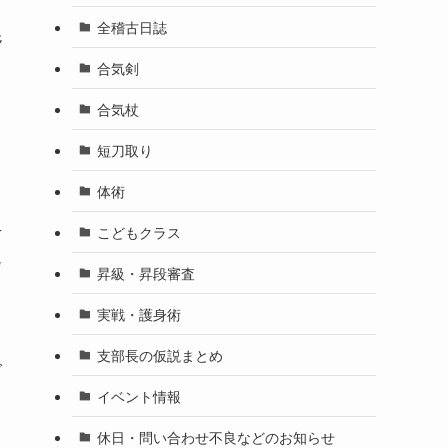
ま
全稽古日誌
混
合気剣
合気杖
て
短刀取り
体術
古
こどもクラス
皆
昇級・昇段審査
実戦・護身術
支部長の仮説まとめ
で
イベント情報
休日・問い合わせ不良などのお知らせ