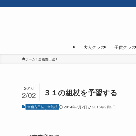
大人クラス
子供クラス
ホーム
全稽古日誌
2016
３１の組杖を予習する
2/02
全稽古日誌
合気杖
2014年7月2日
2016年2月2日