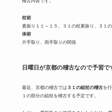
稽古内容です。
杖術
素振り１１～１５、３１の杖素振り、３１の
体術
片手取り、両手取りの関係
日曜日が京都の稽古なので予習で
最近、京都の稽古では
を行
３１の組杖の稽古
１の部分の組杖を稽古する予定です。