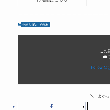
全稽古日誌
合気杖
この
Follow @t
よかっ