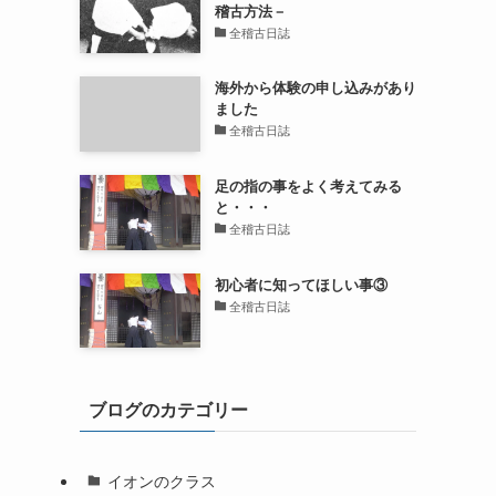
稽古方法－
全稽古日誌
海外から体験の申し込みがあり
ました
全稽古日誌
足の指の事をよく考えてみる
と・・・
全稽古日誌
初心者に知ってほしい事③
全稽古日誌
３
ブログのカテゴリー
イオンのクラス