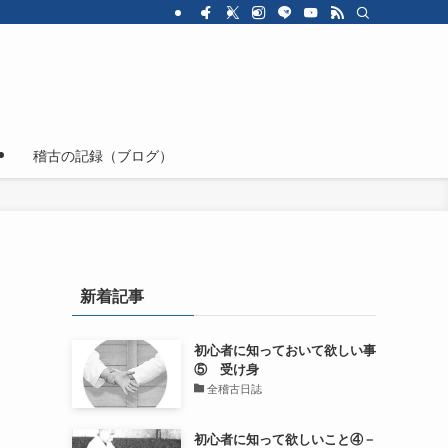
ジ
稽古の記録（ブログ）
新着記事
初心者に知っておいて欲しい事
⑤ 受け身
全稽古日誌
初心者に知って欲しいこと④－