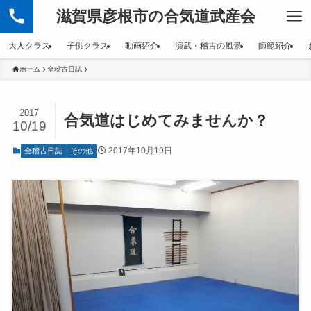
滋賀県彦根市の合気道武産会
大人クラス
子供クラス
動画紹介
演武・稽古の風景
師範紹介
ホーム
全稽古日誌
2017
合気道はじめてみませんか？
10/19
2017年10月19日
全稽古日誌
その他