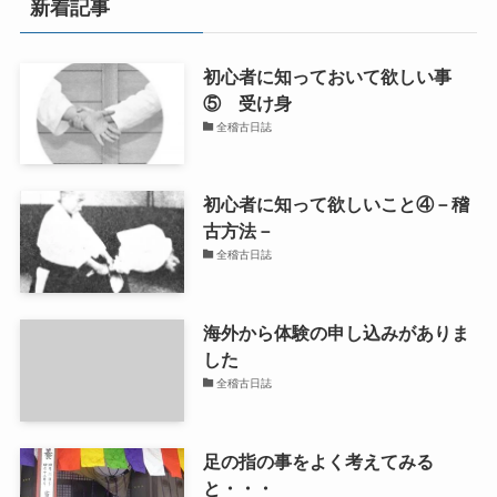
新着記事
初心者に知っておいて欲しい事
⑤ 受け身
全稽古日誌
初心者に知って欲しいこと④－稽
古方法－
全稽古日誌
海外から体験の申し込みがありま
した
全稽古日誌
足の指の事をよく考えてみる
と・・・