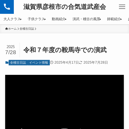
滋賀県彦根市の合気道武産会
大人クラス
子供クラス
動画紹介
演武・稽古の風景
師範紹介
ホーム
全稽古日誌
2025
令和７年度の鞍馬寺での演武
7/28
2025年4月17日
2025年7月28日
全稽古日誌
イベント情報