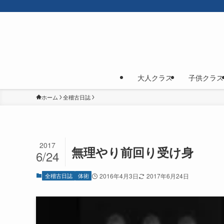
大人クラス
子供クラス
ホーム
全稽古日誌
2017
無理やり前回り受け身
6/24
全稽古日誌
体術
2016年4月3日
2017年6月24日