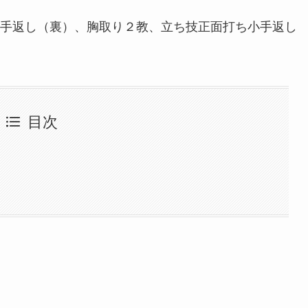
手返し（裏）、胸取り２教、立ち技正面打ち小手返し
目次