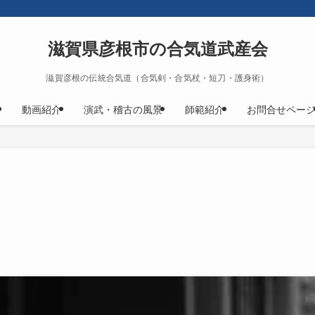
滋賀県彦根市の合気道武産会
滋賀彦根の伝統合気道（合気剣・合気杖・短刀・護身術）
動画紹介
演武・稽古の風景
師範紹介
お問合せペー