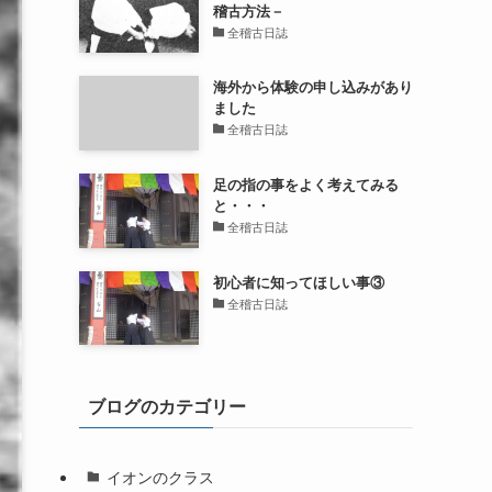
稽古方法－
全稽古日誌
海外から体験の申し込みがあり
ました
全稽古日誌
足の指の事をよく考えてみる
と・・・
全稽古日誌
初心者に知ってほしい事③
全稽古日誌
ブログのカテゴリー
イオンのクラス