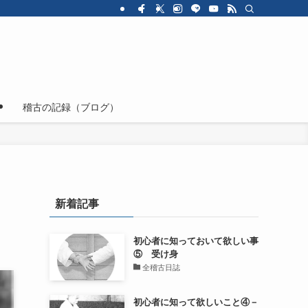
ジ
稽古の記録（ブログ）
新着記事
初心者に知っておいて欲しい事
⑤ 受け身
全稽古日誌
初心者に知って欲しいこと④－