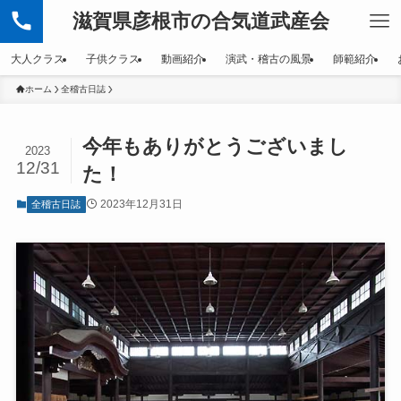
滋賀県彦根市の合気道武産会
大人クラス
子供クラス
動画紹介
演武・稽古の風景
師範紹介
ホーム
全稽古日誌
今年もありがとうございまし
2023
12/31
た！
2023年12月31日
全稽古日誌