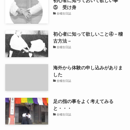
初心者に知っておいて欲しい事
⑤ 受け身
全稽古日誌
初心者に知って欲しいこと④－稽
古方法－
全稽古日誌
海外から体験の申し込みがありま
した
全稽古日誌
足の指の事をよく考えてみる
と・・・
全稽古日誌