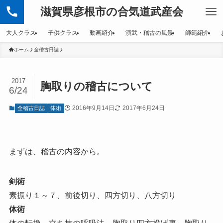
滋賀県彦根市の合気道武産会
大人クラス
子供クラス
動画紹介
演武・稽古の風景
師範紹介
ホーム
全稽古日誌
2017
胸取りの稽古について
6/24
2016年9月14日
2017年6月24日
全稽古日誌
体術
まずは、稽古の内容から。
剣術
素振り１～７、前後切り、四方切り、八方切り
体術