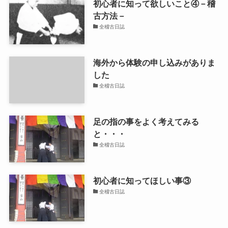
初心者に知って欲しいこと④－稽
古方法－
全稽古日誌
海外から体験の申し込みがありま
した
全稽古日誌
足の指の事をよく考えてみる
と・・・
全稽古日誌
初心者に知ってほしい事③
全稽古日誌