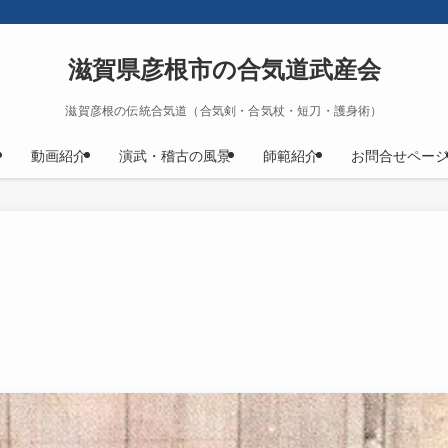
滋賀県彦根市の合気道武産会
滋賀彦根の伝統合気道（合気剣・合気杖・短刀・護身術）
動画紹介
演武・稽古の風景
師範紹介
お問合せペー