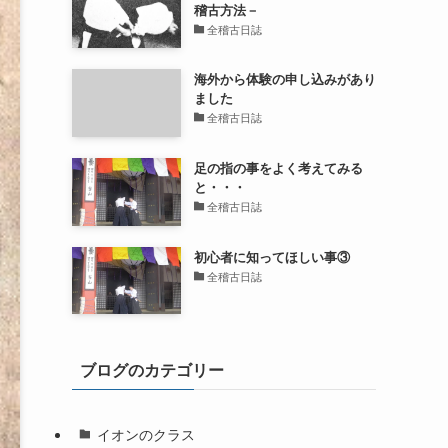
稽古方法－
全稽古日誌
海外から体験の申し込みがあり
ました
全稽古日誌
足の指の事をよく考えてみる
と・・・
全稽古日誌
初心者に知ってほしい事③
全稽古日誌
ブログのカテゴリー
イオンのクラス