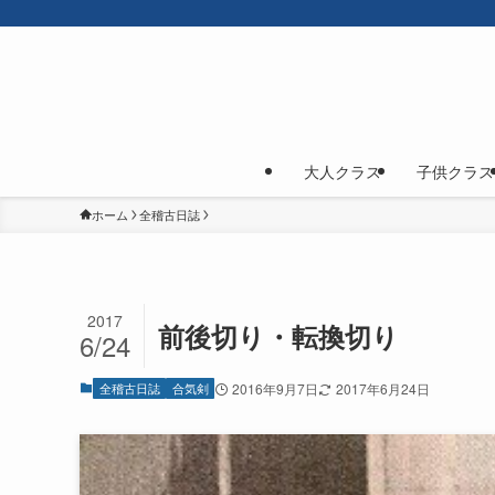
大人クラス
子供クラス
ホーム
全稽古日誌
2017
前後切り・転換切り
6/24
全稽古日誌
合気剣
2016年9月7日
2017年6月24日