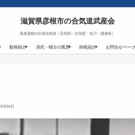
滋賀県彦根市の合気道武産会
滋賀彦根の伝統合気道（合気剣・合気杖・短刀・護身術）
動画紹介
演武・稽古の風景
師範紹介
お問合せペー
年6月24日