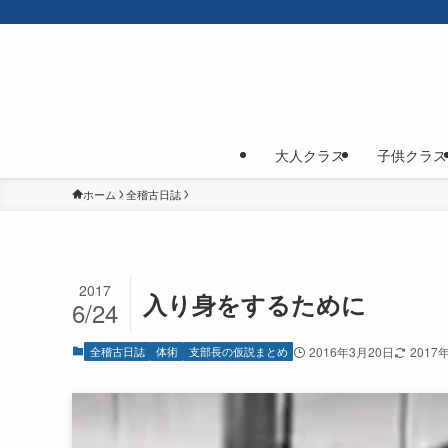
大人クラス
子供クラス
ホーム
全稽古日誌
2017
入り身をするために
6/24
全稽古日誌
体術
支部長の仮説まとめ
2016年3月20日
2017