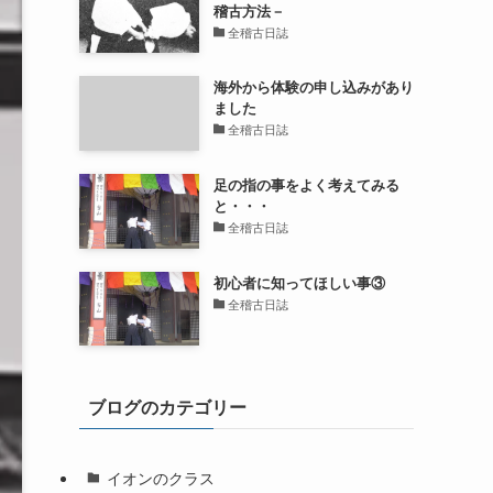
稽古方法－
全稽古日誌
海外から体験の申し込みがあり
ました
全稽古日誌
足の指の事をよく考えてみる
と・・・
全稽古日誌
初心者に知ってほしい事③
全稽古日誌
ブログのカテゴリー
イオンのクラス