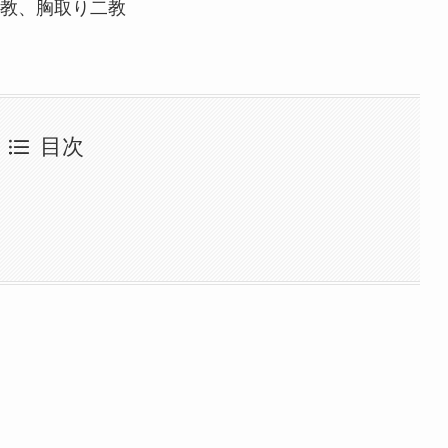
教、胸取り二教
目次