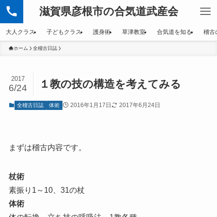
滋賀県彦根市の合気道武産会
大人クラス
子どもクラス
護身術
草津教室
合気道を知る
稽古
ホーム
全稽古日誌
2017
１教の技の構造を考えてみる
6/24
2016年1月17日
2017年6月24日
全稽古日誌
体術
まずは稽古内容です。
杖術
素振り1～10、31の杖
体術