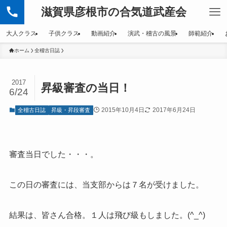
滋賀県彦根市の合気道武産会
大人クラス
子供クラス
動画紹介
演武・稽古の風景
師範紹介
ホーム
全稽古日誌
2017
昇級審査の当日！
6/24
2015年10月4日
2017年6月24日
全稽古日誌
昇級・昇段審査
審査当日でした・・・。
この日の審査には、当支部からは７名が受けました。
結果は、皆さん合格。１人は飛び級もしました。(^_^)