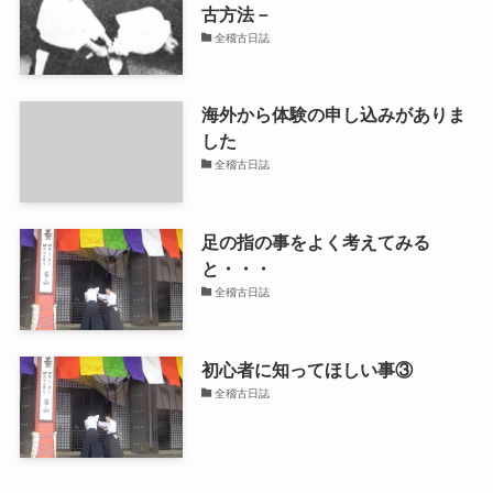
古方法－
全稽古日誌
海外から体験の申し込みがありま
した
全稽古日誌
足の指の事をよく考えてみる
と・・・
全稽古日誌
初心者に知ってほしい事③
全稽古日誌